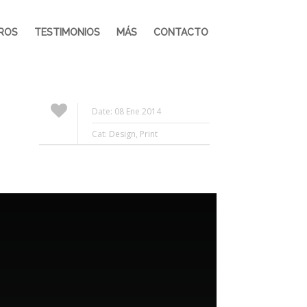
BROS
TESTIMONIOS
MÁS
CONTACTO
Date: 08 Ene 2014
Cat:
Design
,
Print